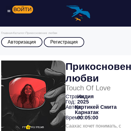
ВОЙТИ
Главная
-
Каталог
-
Прикосновение любви
Авторизация
Регистрация
Прикоснове
любви
Touch Of Love
Страна:
Индия
Год:
2025
Автор:
Картикей Смита
Карнатак
Время:
00:05:00
Саахас хочет понимать, с