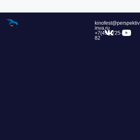
kinofest@perspektiv
inva.ru
+7(495)725-39-
82