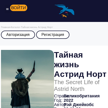
ВОЙТИ
Главная
-
Каталог
-
Тайная жизнь Астрид Норт
Авторизация
Регистрация
Тайная
жизнь
Астрид Норт
The Secret Life of
Astrid North
Страна:
Великобритания
Год:
2022
Автор:
Рэй Джейкобс