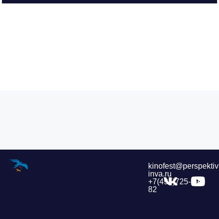
kinofest@perspektiv
inva.ru
+7(495)725-39-
82