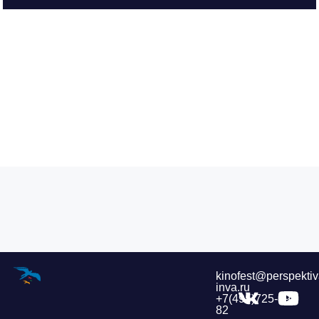
kinofest@perspektiv
inva.ru
+7(495)725-39-
82