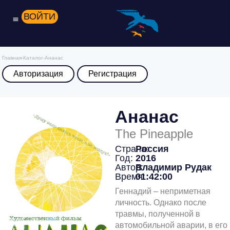
ВОЙТИ
Главная
-
Каталог
-
Ананас
Авторизация
Регистрация
Ананас
The Pineapple
Страна:
Россия
Год:
2016
Автор:
Владимир Рудак
Время:
01:42:00
Геннадий – неприметная
личность. Однако после
травмы, полученной в
автомобильной аварии, в его