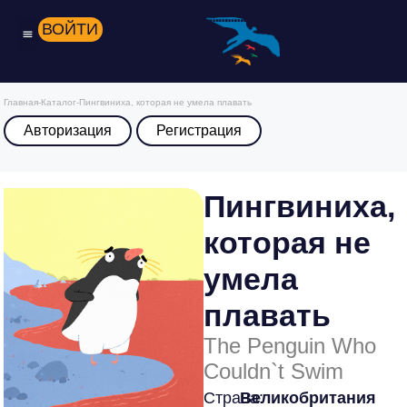
ВОЙТИ
Главная
-
Каталог
-
Пингвиниха, которая не умела плавать
Авторизация
Регистрация
Пингвиниха,
которая не
умела
плавать
The Penguin Who
Couldn`t Swim
Страна:
Великобритания