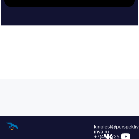
kinofest@perspektiv
inva.ru
+7(495)725-39-