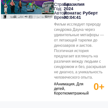
Страна:
Бразилия
Год:
2024
Автор:
Йонатас Руберт
Время:
00:04:41
Фильм исследует природу
синдрома Дауна через
удивительные метафоры —
от летающей тарелки до
динозавров и аистов.
Поэтичная история
предлагает взглянуть на
различия между людьми с
синдромом и без, раскрывая
не диагноз, а уникальность
человеческого опыта.
0+
#Анимация, Для
детей,
Короткометражный