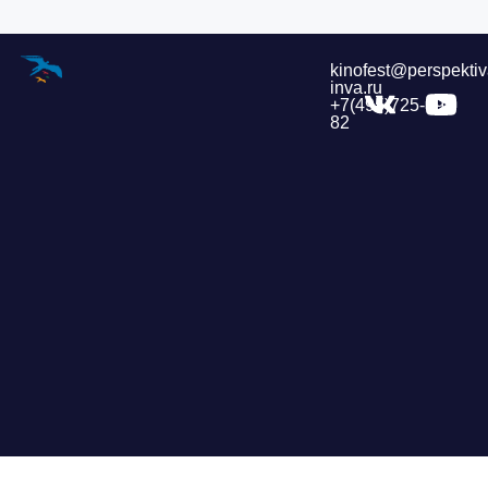
kinofest@perspektiv
inva.ru
+7(495)725-39-
82