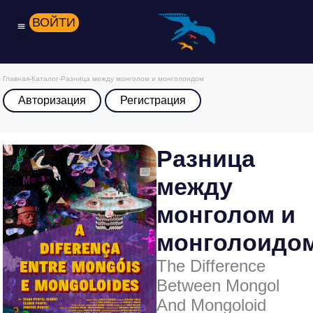
ВОЙТИ
Главная
-
Каталог
-
Разница между монголом и монголоидом
Авторизация
Регистрация
Разница
между
монголом и
монголоидо
The Difference
Between Mongol
And Mongoloid