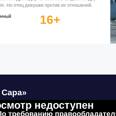
те. Но отец девушки против их отношений.
16+
енный
 Сара»
смотр недоступен
По требованию правообладател