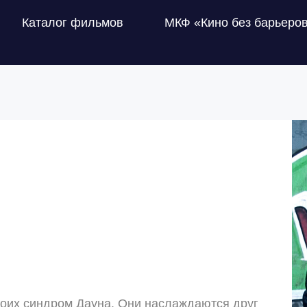
Каталог фильмов
МКФ «Кино без барьеро
боих синдром Дауна. Они наслаждаются друг