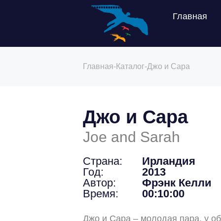
Главная
Главная
-
Каталог
-
Джо и Сара
Джо и Сара
Joe and Sarah
Страна:
Ирландия
Год:
2013
Автор:
Фрэнк Келли
Время:
00:10:00
Джо и Сара – молодая пара, у о