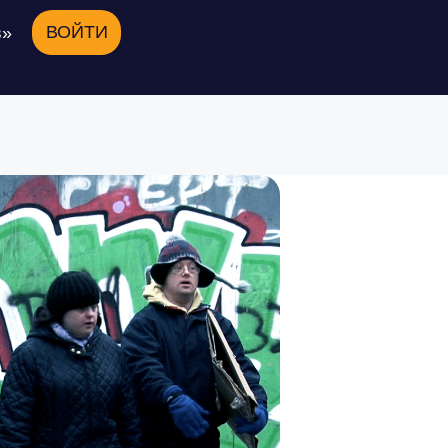
ВОЙТИ
в»