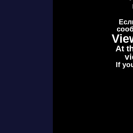
Есл
сооб
Vie
At t
vi
If yo