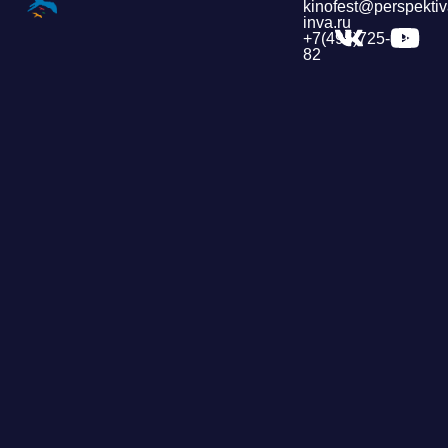
kinofest@perspektiv
inva.ru
+7(495)725-39-
82