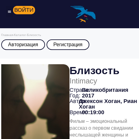
ВОЙТИ
Главная
-
Каталог
-
Близость
Авторизация
Регистрация
Близость
Intimacy
Страна:
Великобритания
Год:
2017
Автор:
Джексон Хоган, Риан
Хоган
Время:
00:19:00
Фильм – эмоциональный
рассказ о первом свидании
неслышащей женщины и