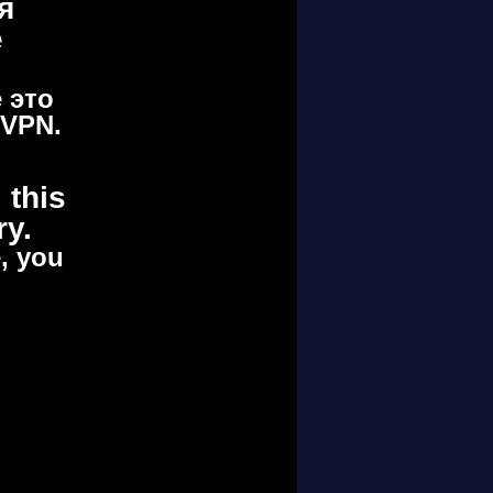
я
е
 это
 VPN.
 this
ry.
e, you