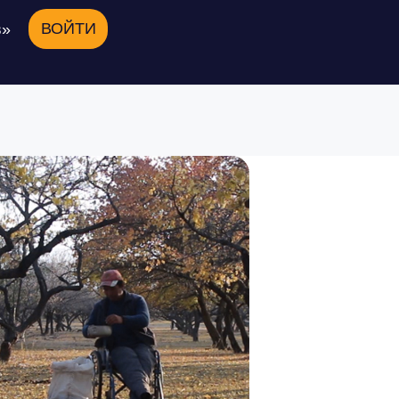
ВОЙТИ
в»