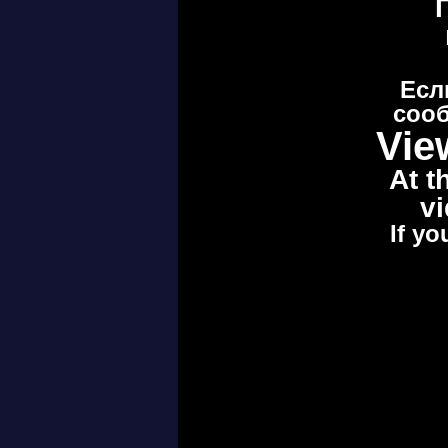
Есл
сооб
Vie
At t
vi
If yo