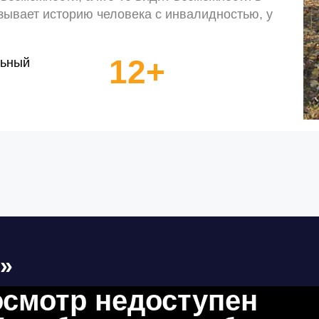
зывает историю человека с инвалидностью, у
12+
льный
»
смотр недоступен