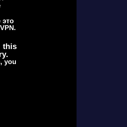
е
 это
 VPN.
 this
ry.
e, you