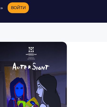
ВОЙТИ
в»