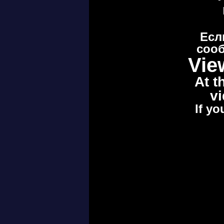
Есл
сооб
Vie
At t
vi
If yo