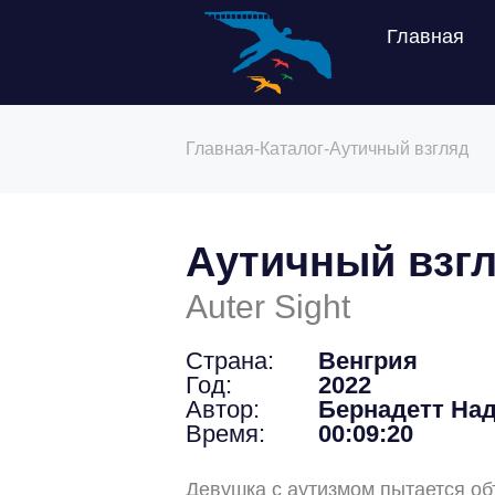
Главная
Главная
-
Каталог
-
Аутичный взгляд
Аутичный взг
Auter Sight
Страна:
Венгрия
Год:
2022
Автор:
Бернадетт Над
Время:
00:09:20
Девушка с аутизмом пытается об