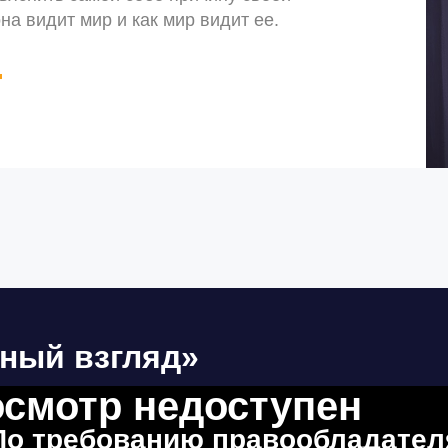
она видит мир и как мир видит ее.
+
ный взгляд»
смотр недоступен
По требованию правообладател