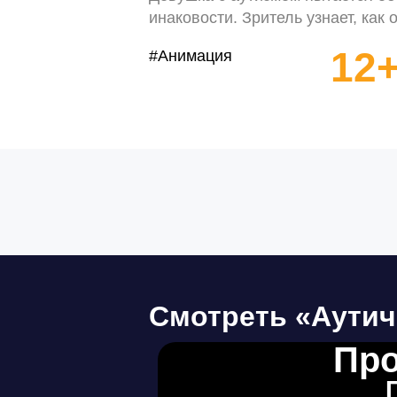
инаковости. Зритель узнает, как 
12
#Анимация
Смотреть «Аутич
Про