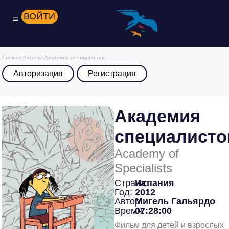
ВОЙТИ
Главная
-
Каталог
-
Академия специалистов
Авторизация
Регистрация
Академия
специалисто
Academy of
Specialists
Страна:
Испания
Год:
2012
Автор:
Мигель Гальярдо
Время:
07:28:00
Фильм для детей и взрослых