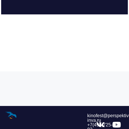
kinofest@perspektiv
inva.ru
+7(495)725-39-