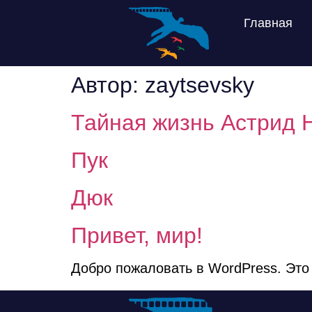
Главная
Автор:
zaytsevsky
Тайная жизнь Астрид 
Пук
Дюк
Привет, мир!
Добро пожаловать в WordPress. Это 