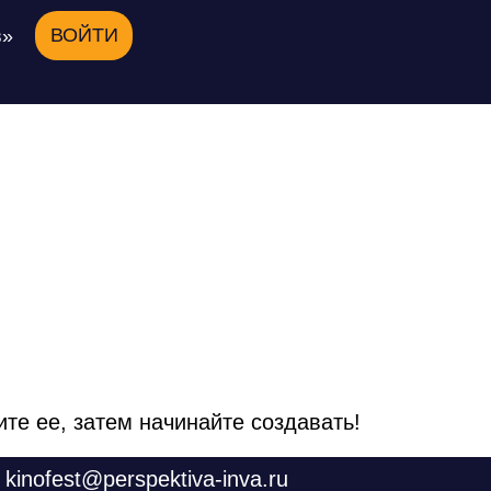
ВОЙТИ
в»
те ее, затем начинайте создавать!
kinofest@perspektiva-inva.ru